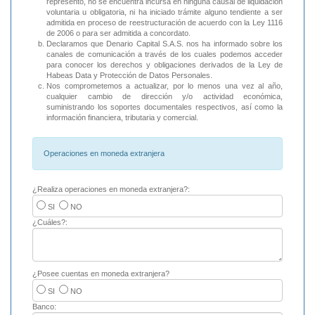
represento, no se encuentra incursa en ninguna causal de liquidación
voluntaria u obligatoria, ni ha iniciado trámite alguno tendiente a ser
admitida en proceso de reestructuración de acuerdo con la Ley 1116
de 2006 o para ser admitida a concordato.
Declaramos que Denario Capital S.A.S. nos ha informado sobre los
canales de comunicación a través de los cuales podemos acceder
para conocer los derechos y obligaciones derivados de la Ley de
Habeas Data y Protección de Datos Personales.
Nos comprometemos a actualizar, por lo menos una vez al año,
cualquier cambio de dirección y/o actividad económica,
suministrando los soportes documentales respectivos, así como la
información financiera, tributaria y comercial.
Operaciones en moneda extranjera
¿Realiza operaciones en moneda extranjera?:
SI
NO
¿Cuáles?:
¿Posee cuentas en moneda extranjera?
SI
NO
Banco: