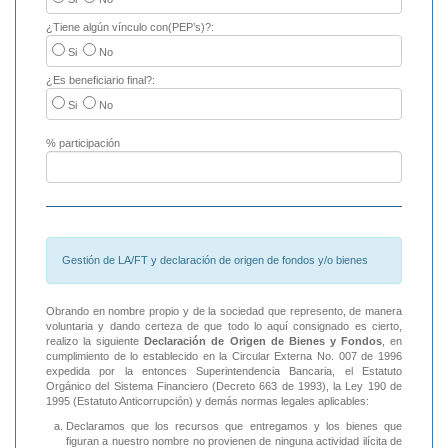
¿Tiene algún vínculo con(PEP’s)?:
Si
No
¿Es beneficiario final?:
Si
No
% participación
Gestión de LA/FT y declaración de origen de fondos y/o bienes
Obrando en nombre propio y de la sociedad que represento, de manera
voluntaria y dando certeza de que todo lo aquí consignado es cierto,
realizo la siguiente
Declaración de Origen de Bienes y Fondos
, en
cumplimiento de lo establecido en la Circular Externa No. 007 de 1996
expedida por la entonces Superintendencia Bancaria, el Estatuto
Orgánico del Sistema Financiero (Decreto 663 de 1993), la Ley 190 de
1995 (Estatuto Anticorrupción) y demás normas legales aplicables:
Declaramos que los recursos que entregamos y los bienes que
figuran a nuestro nombre no provienen de ninguna actividad ilícita de