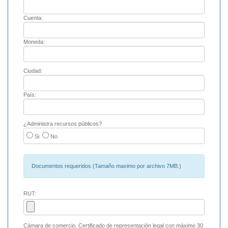
Cuenta:
Moneda:
Ciudad:
País:
¿Administra recursos públicos?
Si
No
Documentos requeridos (Tamaño maximo por archivo 7MB.)
RUT:
Cámara de comercio. Certificado de representación legal con máximo 30