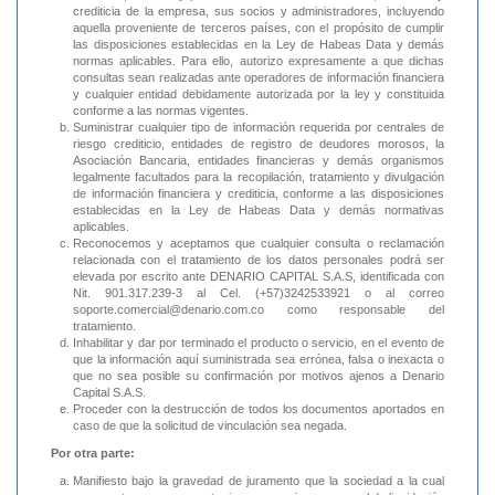
crediticia de la empresa, sus socios y administradores, incluyendo
aquella proveniente de terceros países, con el propósito de cumplir
las disposiciones establecidas en la Ley de Habeas Data y demás
normas aplicables. Para ello, autorizo expresamente a que dichas
consultas sean realizadas ante operadores de información financiera
y cualquier entidad debidamente autorizada por la ley y constituida
conforme a las normas vigentes.
Suministrar cualquier tipo de información requerida por centrales de
riesgo crediticio, entidades de registro de deudores morosos, la
Asociación Bancaria, entidades financieras y demás organismos
legalmente facultados para la recopilación, tratamiento y divulgación
de información financiera y crediticia, conforme a las disposiciones
establecidas en la Ley de Habeas Data y demás normativas
aplicables.
Reconocemos y aceptamos que cualquier consulta o reclamación
relacionada con el tratamiento de los datos personales podrá ser
elevada por escrito ante DENARIO CAPITAL S.A.S, identificada con
Nit. 901.317.239-3 al Cel. (+57)3242533921 o al correo
soporte.comercial@denario.com.co como responsable del
tratamiento.
Inhabilitar y dar por terminado el producto o servicio, en el evento de
que la información aquí suministrada sea errónea, falsa o inexacta o
que no sea posible su confirmación por motivos ajenos a Denario
Capital S.A.S.
Proceder con la destrucción de todos los documentos aportados en
caso de que la solicitud de vinculación sea negada.
Por otra parte:
Manifiesto bajo la gravedad de juramento que la sociedad a la cual